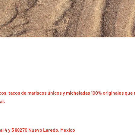
cos, tacos de mariscos únicos y micheladas 100% originales que 
ar.
al 4 y 5 88270 Nuevo Laredo, Mexico